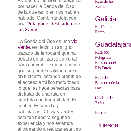
Parque de las Ubiñas optamos
Ruta de las
por hacer la Senda del Oso,
Xanas
de la que tan bien nos habían
Galicia
hablado. Combinándola con
una
Ruta por el desfiladero de
Fuciño do
las Xanas
.
Porco
La Senda del Oso es una
vía
Guadalajar
Verde
, es decir, un antiguo
Ruta por
trazado de ferrocarril que ha
Pelegrina.
dejado de utilizarse como tal
Barranco del
para convertirse en un camino
Río Ducle
que se puede realizar a pie o
en bicicleta, estando prohibido
Ruta del
el acceso a tráfico motorizado
Barranco de la
lo que las hace perfectas para
Hoz
disfrutar de una ruta en
Castillo de
bicicleta con tranquilidad. En
Zafra
total en España hay
habilitadas 136 vías verdes,
Recópolis
esta fue nuestra segunda
experiencia y nos estamos
Huesca
aficionando a realizar este tipo