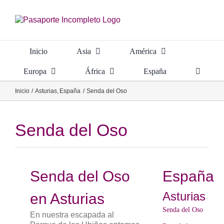
Saltar
al
contenido
Inicio
Asia
América
Europa
África
España
Inicio
Asturias
España
Senda del Oso
Senda del Oso
Senda del Oso
España
Asturias
en Asturias
Senda del Oso
En nuestra escapada al