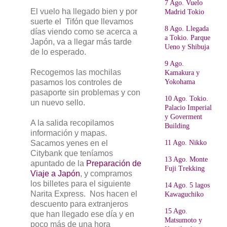
7 Ago. Vuelo
El vuelo ha llegado bien y por
Madrid Tokio
suerte el Tifón que llevamos
8 Ago. Llegada
días viendo como se acerca a
a Tokio. Parque
Japón, va a llegar más tarde
Ueno y Shibuja
de lo esperado.
9 Ago.
Recogemos las mochilas
Kamakura y
pasamos los controles de
Yokohama
pasaporte sin problemas y con
10 Ago. Tokio.
un nuevo sello.
Palacio Imperial
y Goverment
A la salida recopilamos
Building
información y mapas.
Sacamos yenes en el
11 Ago. Nikko
Citybank que teníamos
13 Ago. Monte
apuntado de la
Preparación de
Fuji Trekking
Viaje a Japón
, y compramos
los billetes para el siguiente
14 Ago. 5 lagos
Narita Express. Nos hacen el
Kawaguchiko
descuento para extranjeros
15 Ago.
que han llegado ese día y en
Matsumoto y
poco más de una hora