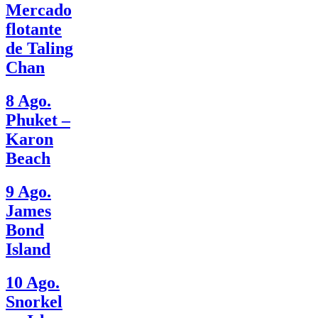
Mercado
flotante
de Taling
Chan
8 Ago.
Phuket –
Karon
Beach
9 Ago.
James
Bond
Island
10 Ago.
Snorkel