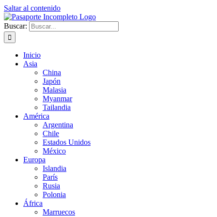
Saltar al contenido
Buscar:
Inicio
Asia
China
Japón
Malasia
Myanmar
Tailandia
América
Argentina
Chile
Estados Unidos
México
Europa
Islandia
París
Rusia
Polonia
África
Marruecos