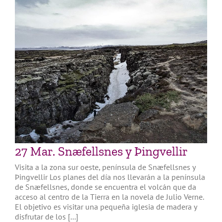
27 Mar. Snæfellsnes y Þingvellir
Visita a la zona sur oeste, península de Snæfellsnes y
Þingvellir Los planes del día nos llevarán a la península
de Snæfellsnes, donde se encuentra el volcán que da
acceso al centro de la Tierra en la novela de Julio Verne.
El objetivo es visitar una pequeña iglesia de madera y
disfrutar de los [...]