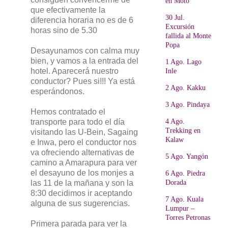
en Moto
que efectivamente la
30 Jul.
diferencia horaria no es de 6
Excursión
horas sino de 5.30
fallida al Monte
Popa
Desayunamos con calma muy
bien, y vamos a la entrada del
1 Ago. Lago
hotel. Aparecerá nuestro
Inle
conductor? Pues si!!! Ya está
2 Ago. Kakku
esperándonos.
3 Ago. Pindaya
Hemos contratado el
transporte para todo el día
4 Ago.
Trekking en
visitando las U-Bein, Sagaing
Kalaw
e Inwa, pero el conductor nos
va ofreciendo alternativas de
5 Ago. Yangón
camino a Amarapura para ver
el desayuno de los monjes a
6 Ago. Piedra
las 11 de la mañana y son la
Dorada
8:30 decidimos ir aceptando
7 Ago. Kuala
alguna de sus sugerencias.
Lumpur –
Torres Petronas
Primera parada para ver la